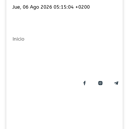
t
Jue, 06 Ago 2026 05:15:04 +0200
e
g
o
r
Inicio
í
a
s