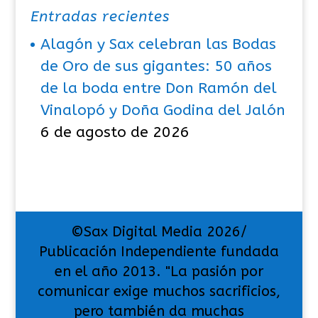
Entradas recientes
Alagón y Sax celebran las Bodas
de Oro de sus gigantes: 50 años
de la boda entre Don Ramón del
Vinalopó y Doña Godina del Jalón
6 de agosto de 2026
©Sax Digital Media 2026/
Publicación Independiente fundada
en el año 2013. "La pasión por
comunicar exige muchos sacrificios,
pero también da muchas