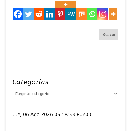
Categorías
C
a
t
Jue, 06 Ago 2026 05:18:53 +0200
e
g