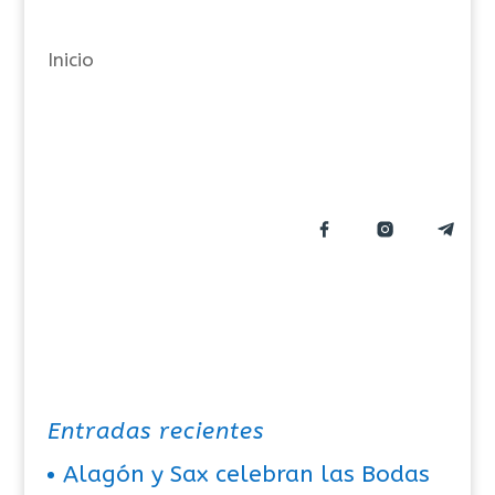
o
r
Inicio
í
a
s
Entradas recientes
Alagón y Sax celebran las Bodas