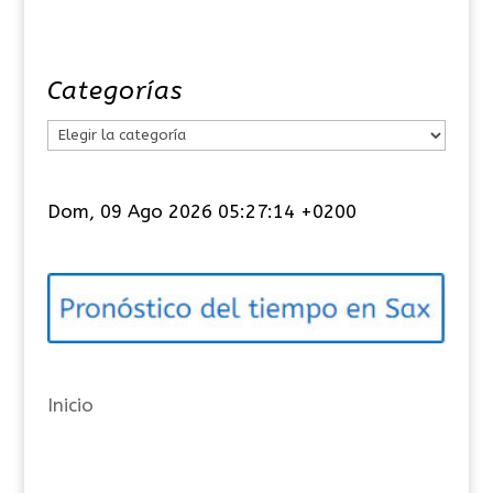
Categorías
C
a
t
Dom, 09 Ago 2026 05:27:14 +0200
e
g
o
r
í
a
Inicio
s