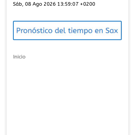
Sáb, 08 Ago 2026 13:59:07 +0200
e
g
o
r
í
a
Inicio
s