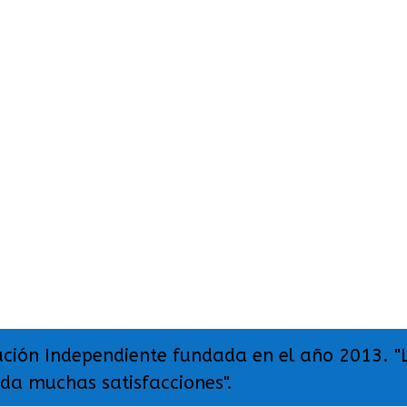
ación Independiente fundada en el año 2013. "
 da muchas satisfacciones".