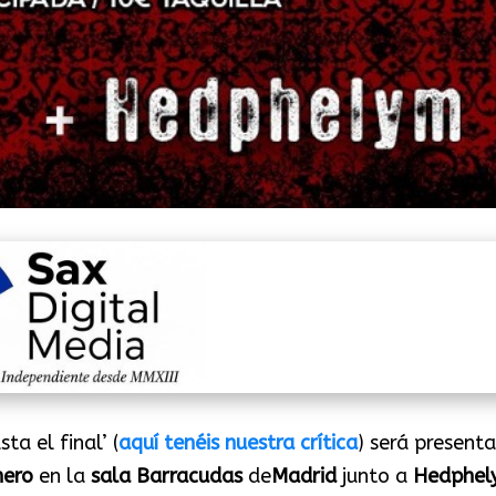
a el final’ (
aquí tenéis nuestra crítica
) será present
nero
en la
sala Barracudas
de
Madrid
junto a
Hedphel