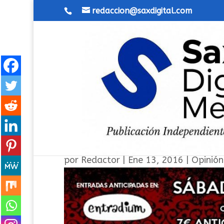
redaccion@saxdigital.com
UVE en Madrid Sala Barrac
por
Redactor
|
Ene 13, 2016
|
Opinión