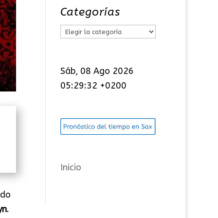
Categorías
C
a
t
Sáb, 08 Ago 2026
e
05:29:32 +0200
g
o
r
í
a
s
Inicio
ado
yn
.