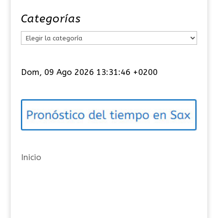
Categorías
C
a
t
Dom, 09 Ago 2026 13:31:46 +0200
e
g
o
r
í
a
Inicio
s