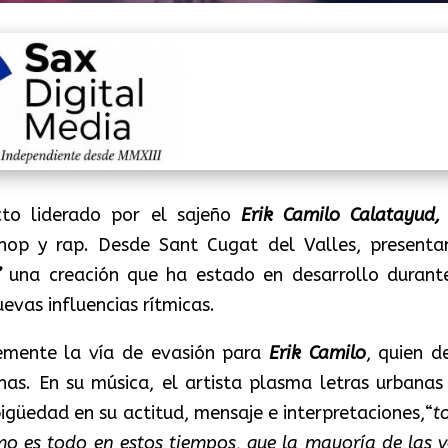
to liderado por el sajeño
Erik Camilo Calatayud
hop y rap. Desde Sant Cugat del Valles, presenta
”
una creación que ha estado en desarrollo durant
uevas influencias rítmicas.
emente la vía de evasión para
Erik Camilo
, quien d
nas. En su música, el artista plasma letras urbanas
igüedad en su actitud, mensaje e interpretaciones,
“
t
omo es todo en estos tiempos, que la mayoría de las v