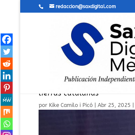
redaccion@saxdigital.com
Un sajeño lidera la nueva 
tierras catalanas
por
Kike Camilo i Picó
|
Abr 25, 2025