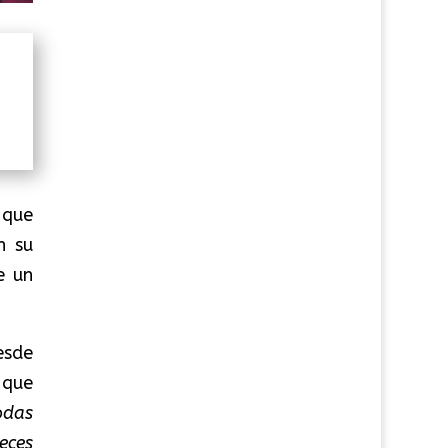
,
que
n su
e un
esde
 que
odas
eces