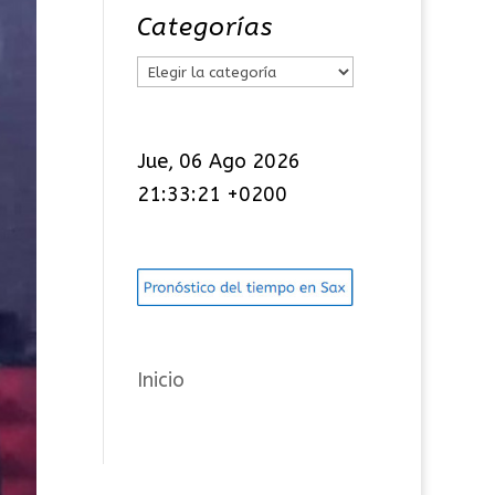
Categorías
C
a
t
Jue, 06 Ago 2026
e
21:33:22 +0200
g
o
r
í
a
s
Inicio