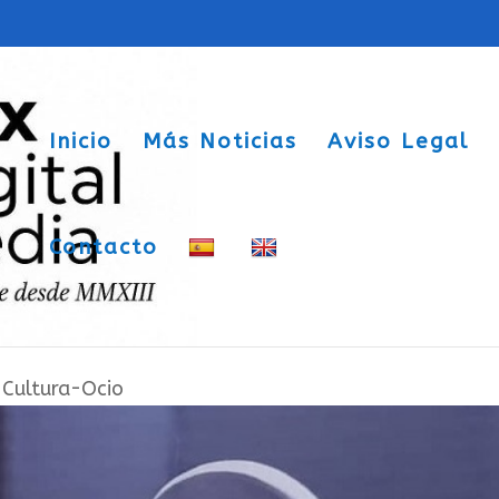
Inicio
Más Noticias
Aviso Legal
Contacto
formación musical Veipor, ahora desd
|
Cultura-Ocio