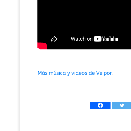
Más
música
y videos de
Veipor
.