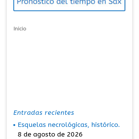
r
í
a
Inicio
s
Entradas recientes
Esquelas necrológicas, histórico.
8 de agosto de 2026