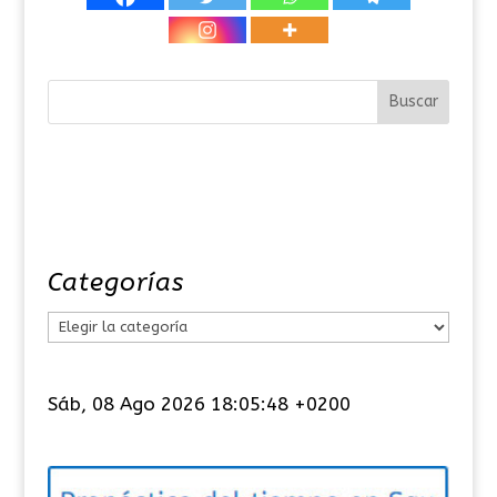
Categorías
C
a
t
Sáb, 08 Ago 2026 18:05:48 +0200
e
g
o