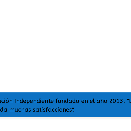
ación Independiente fundada en el año 2013. "
 da muchas satisfacciones".