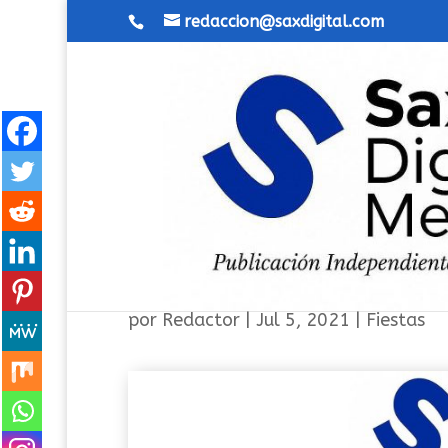
redaccion@saxdigital.com
Un manto para la Virgen de
por
Redactor
|
Jul 5, 2021
|
Fiestas