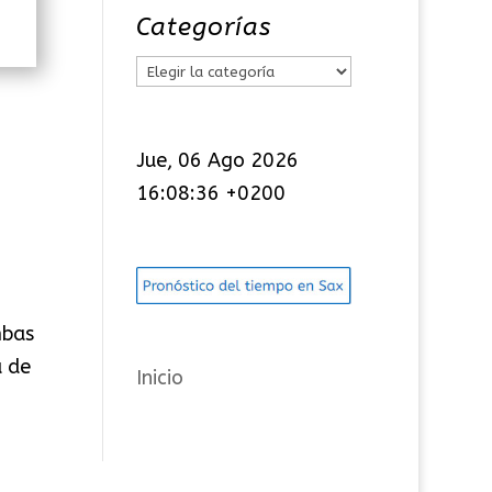
Categorías
C
a
t
Jue, 06 Ago 2026
e
16:08:36 +0200
g
o
r
í
a
mbas
s
a de
Inicio