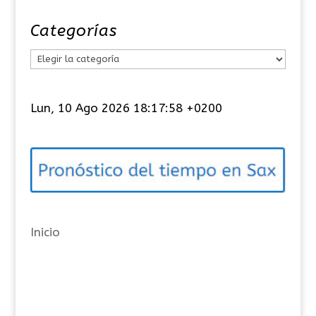
Categorías
C
a
t
Lun, 10 Ago 2026 18:17:58 +0200
e
g
o
r
í
a
Inicio
s