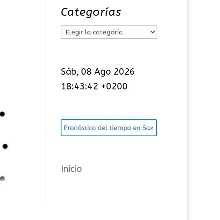
Categorías
C
a
t
Sáb, 08 Ago 2026
e
18:43:43 +0200
g
o
r
í
a
s
Inicio