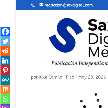
redaccion@saxdigital.com
Un buen día, Tralará Vol. 
por
Kike Camilo i Picó
|
May 29, 2026