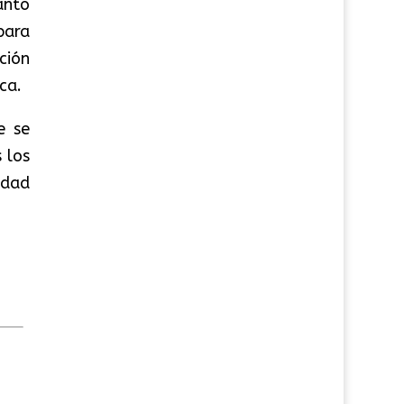
ánto
para
ción
ca.
e se
 los
idad