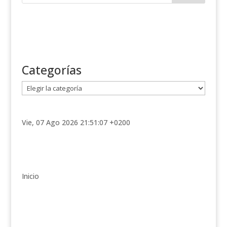
Categorías
C
a
t
e
Vie, 07 Ago 2026 21:51:07 +0200
g
o
r
í
Inicio
a
s