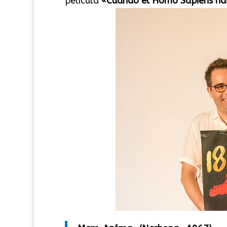
película
«Cuando el Homo Sapiens hac