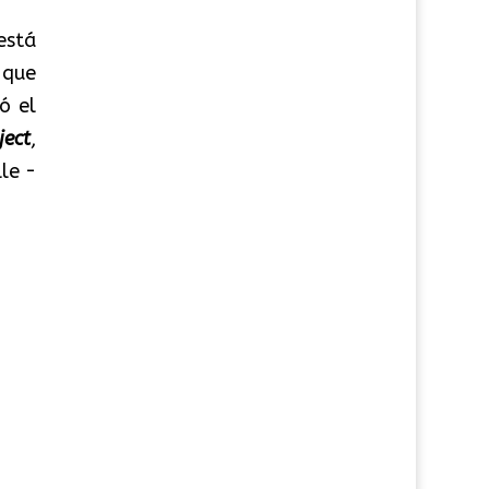
está
que
ó el
ject
,
le -