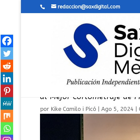
redaccion@saxdigital.com
Termina el 18º Festival In
al Mejor Cortometraje de Fi
por
Kike Camilo i Picó
|
Ago 5, 2024
|