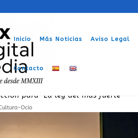
Inicio
Más Noticias
Aviso Legal
Contacto
ternacional de Cine de Sax con el Prem
cción para `La ley del más fuerte´
Cultura-Ocio