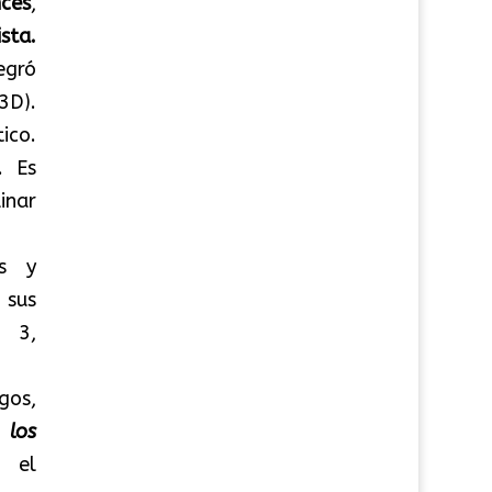
cés
,
sta.
egró
3D).
ico.
. Es
inar
s y
 sus
e 3,
gos,
 los
n el