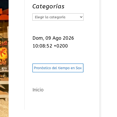
Categorías
C
a
t
Dom, 09 Ago 2026
e
10:08:53 +0200
g
o
r
í
a
s
Inicio