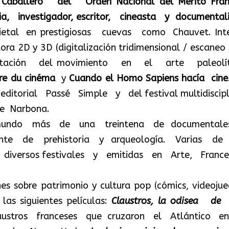
Caballero del Orden Nacional del Mérito Fran
a, investigador, escritor, cineasta y documentali
arietal en prestigiosas cuevas como Chauvet. Int
ra 2D y 3D (digitalización tridimensional / escaneo 
entación del movimiento en el arte paleolít
ire du cinéma
y
Cuando el Homo Sapiens hacía cine
torial Passé Simple y del festival multidiscipl
de Narbona.
undo más de una treintena de documentale
nte de prehistoria y arqueología. Varias de
iversos festivales y emitidas en Arte, Franc
nes sobre patrimonio y cultura pop (cómics, videojue
 las siguientes películas:
Claustros, la odisea de
austros franceses que cruzaron el Atlántico e