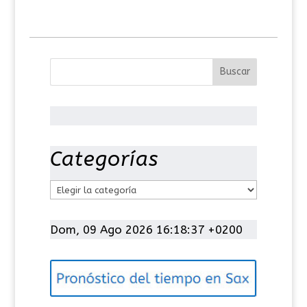
Categorías
C
a
t
Dom, 09 Ago 2026 16:18:37 +0200
e
g
o
r