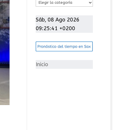
C
a
t
Sáb, 08 Ago 2026
e
09:25:42 +0200
g
o
r
í
Inicio
a
s