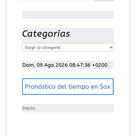
Categorías
C
a
t
Dom, 09 Ago 2026 08:47:36 +0200
e
g
o
r
í
Inicio
a
s