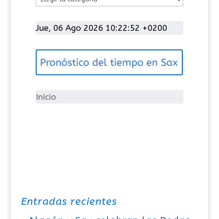
a
t
Jue, 06 Ago 2026 10:22:52 +0200
e
g
o
r
í
Inicio
a
s
Entradas recientes