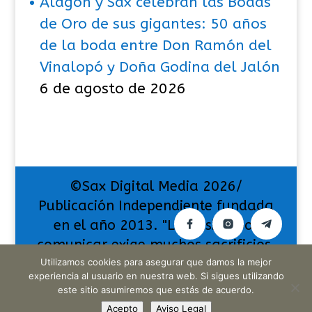
Alagón y Sax celebran las Bodas
de Oro de sus gigantes: 50 años
de la boda entre Don Ramón del
Vinalopó y Doña Godina del Jalón
6 de agosto de 2026
©Sax Digital Media 2026/
Publicación Independiente fundada
en el año 2013. "La pasión por
comunicar exige muchos sacrificios,
pero también da muchas
Utilizamos cookies para asegurar que damos la mejor
experiencia al usuario en nuestra web. Si sigues utilizando
satisfacciones".
este sitio asumiremos que estás de acuerdo.
Acepto
Aviso Legal