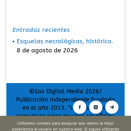
Entradas recientes
Esquelas necrológicas, histórico.
8 de agosto de 2026
©Sax Digital Media 2026/
Publicación Independiente fundada
en el año 2013. "La pasión por
comunicar exige muchos sacrificios,
pero también da muchas
Utilizamos cookies para asegurar que damos la mejor
experiencia al usuario en nuestra web. Si sigues utilizando