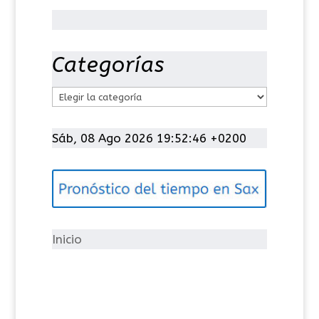
Categorías
C
a
t
Sáb, 08 Ago 2026 19:52:47 +0200
e
g
o
r
í
Inicio
a
s