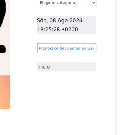
C
a
t
Sáb, 08 Ago 2026
e
18:25:29 +0200
g
o
r
í
Inicio
a
s