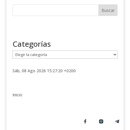
Categorías
C
a
t
Sáb, 08 Ago 2026 15:27:20 +0200
e
g
o
r
Inicio
í
a
s