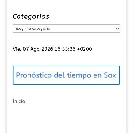
Categorías
C
a
t
Vie, 07 Ago 2026 16:55:36 +0200
e
g
o
r
í
a
Inicio
s