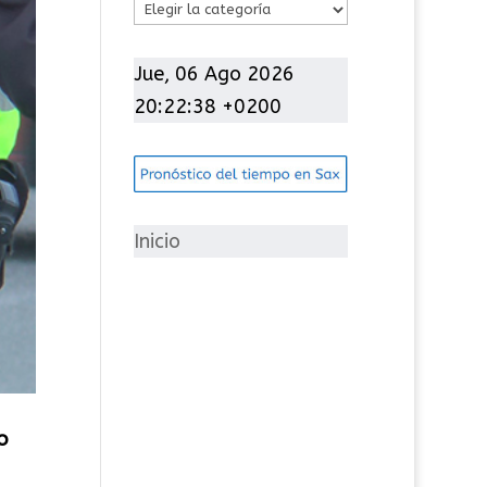
C
a
t
Jue, 06 Ago 2026
e
20:22:39 +0200
g
o
r
í
Inicio
a
s
o