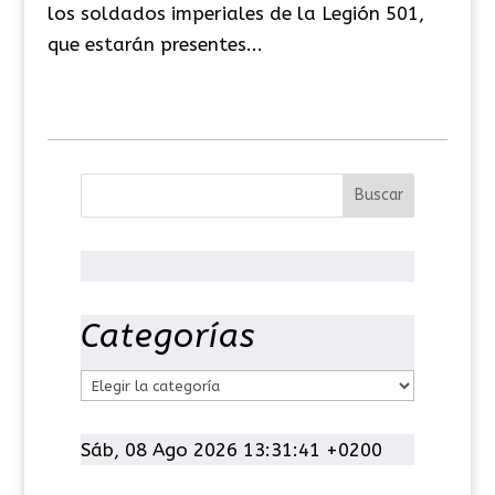
los soldados imperiales de la Legión 501,
que estarán presentes...
Categorías
C
a
t
Sáb, 08 Ago 2026 13:31:42 +0200
e