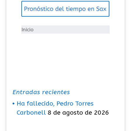
g
o
r
í
Inicio
a
s
Entradas recientes
Ha fallecido, Pedro Torres
Carbonell
8 de agosto de 2026