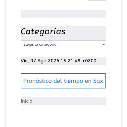
Categorías
C
a
t
Vie, 07 Ago 2026 15:21:49 +0200
e
g
o
r
í
Inicio
a
s