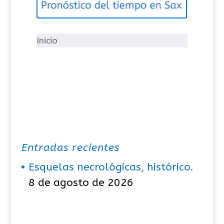
o
r
í
Inicio
a
s
Entradas recientes
Esquelas necrológicas, histórico.
8 de agosto de 2026