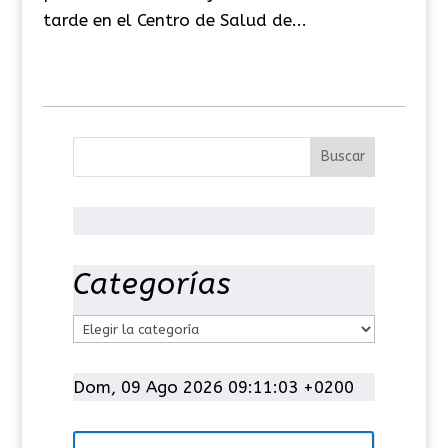
tarde en el Centro de Salud de...
Categorías
C
a
t
Dom, 09 Ago 2026 09:11:03 +0200
e
g