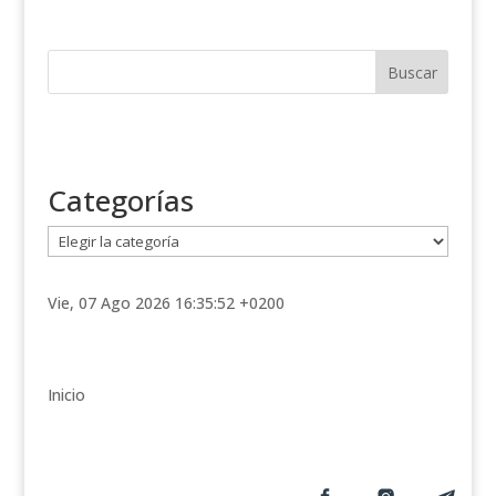
Categorías
C
a
t
Vie, 07 Ago 2026 16:35:52 +0200
e
g
o
r
Inicio
í
a
s