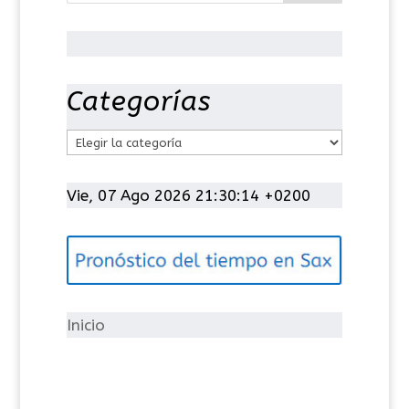
Categorías
C
a
t
Vie, 07 Ago 2026 21:30:15 +0200
e
g
o
r
í
Inicio
a
s