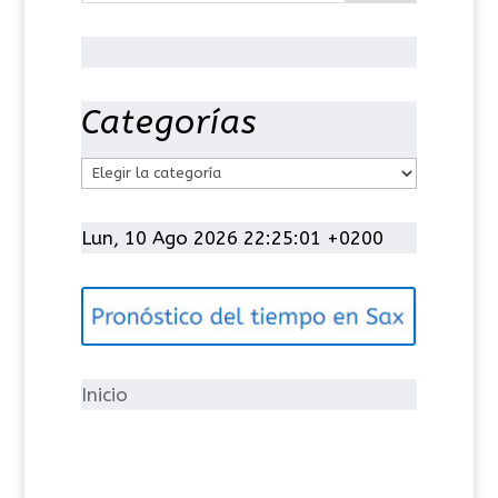
Categorías
C
a
t
Lun, 10 Ago 2026 22:25:02 +0200
e
g
o
r
í
Inicio
a
s