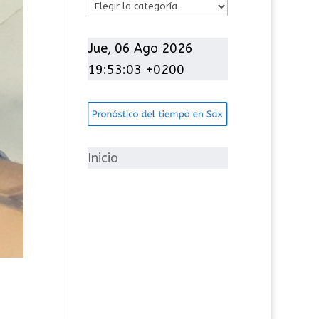
C
a
t
Jue, 06 Ago 2026
e
19:53:05 +0200
g
o
r
í
Inicio
a
s