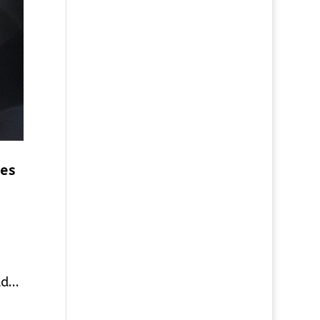
mes
d...