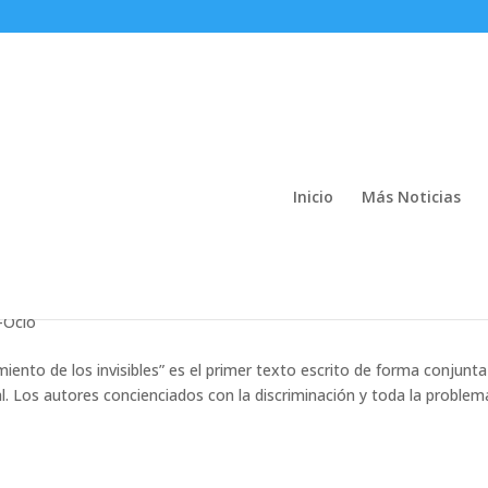
Inicio
Más Noticias
amiento de los invisibles», Sandra
io Ramos Bernal
-Ocio
miento de los invisibles” es el primer texto escrito de forma conjunta
 Los autores concienciados con la discriminación y toda la problem