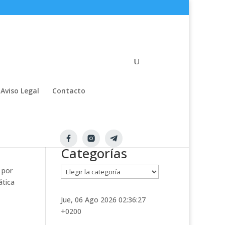
Aviso Legal
Contacto
Categorías
C
 por
a
ática
t
Jue, 06 Ago 2026 02:36:27
e
+0200
g