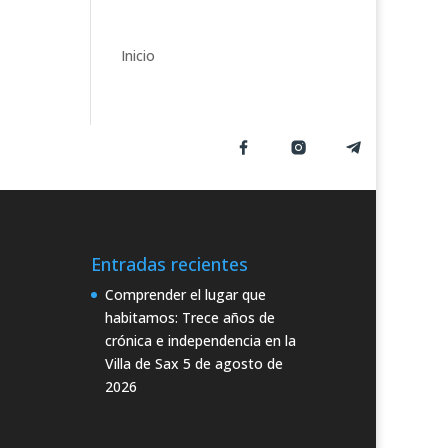
o
r
í
Inicio
a
s
Entradas recientes
Comprender el lugar que
habitamos: Trece años de
crónica e independencia en la
Villa de Sax
5 de agosto de
2026