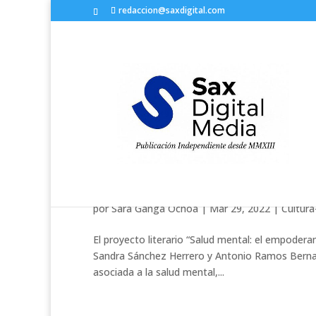
redaccion@saxdigital.com
«Salud mental: el empoder
Sánchez Herrero y Anton
por
Sara Ganga Ochoa
|
Mar 29, 2022
|
Cultura
El proyecto literario “Salud mental: el empodera
Sandra Sánchez Herrero y Antonio Ramos Bernal.
asociada a la salud mental,...