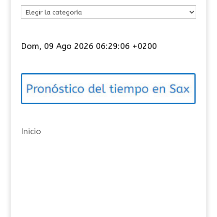
C
a
t
Dom, 09 Ago 2026 06:29:06 +0200
e
g
o
r
í
a
Inicio
s