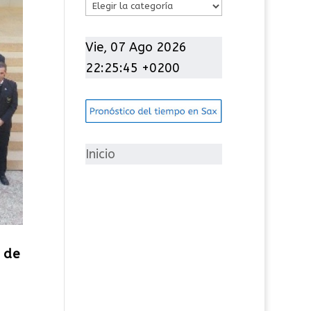
C
a
t
Vie, 07 Ago 2026
e
22:25:46 +0200
g
o
r
í
Inicio
a
s
 de