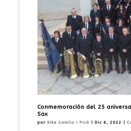
Conmemoración del 25 aniversar
Sax
por
Kike Camilo i Picó
|
Dic 6, 2022
|
C