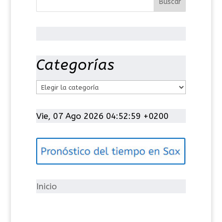
Categorías
C
a
t
Vie, 07 Ago 2026 04:52:59 +0200
e
g
o
r
í
Inicio
a
s