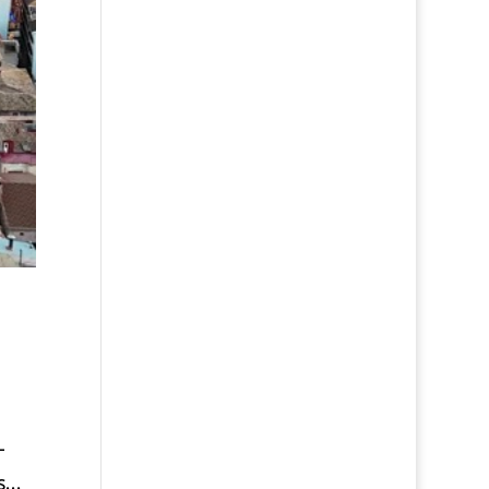
—
...