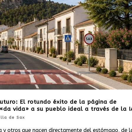
uturo: El rotundo éxito de la página de
«da vida» a su pueblo ideal a través de la I
illa de Sax
a y otros que nacen directamente del estómago, de l