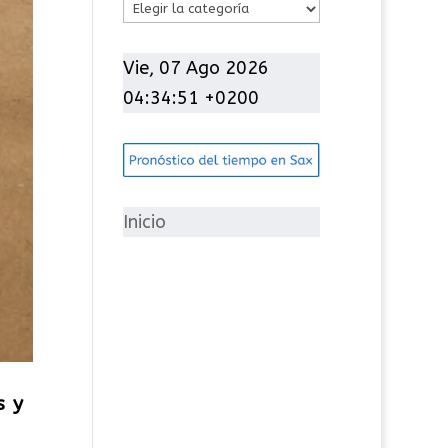
C
a
t
Vie, 07 Ago 2026
e
04:34:53 +0200
g
o
r
í
Inicio
a
s
s y