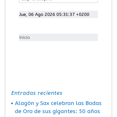
a
t
Jue, 06 Ago 2026 05:31:37 +0200
e
g
o
Inicio
r
í
a
s
Entradas recientes
Alagón y Sax celebran las Bodas
de Oro de sus gigantes: 50 años