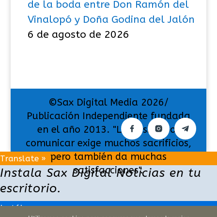
de la boda entre Don Ramón del
Vinalopó y Doña Godina del Jalón
6 de agosto de 2026
©Sax Digital Media 2026/
Publicación Independiente fundada
en el año 2013. "La pasión por
comunicar exige muchos sacrificios,
pero también da muchas
Translate »
satisfacciones".
Instala Sax Digital Noticias en tu
escritorio.
Instálame