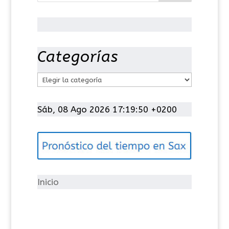
Categorías
C
a
t
Sáb, 08 Ago 2026 17:19:51 +0200
e
g
o
r
í
Inicio
a
s