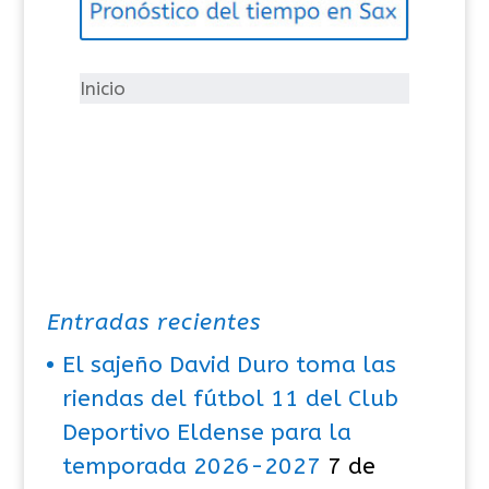
o
r
í
Inicio
a
s
Entradas recientes
El sajeño David Duro toma las
riendas del fútbol 11 del Club
Deportivo Eldense para la
temporada 2026-2027
7 de