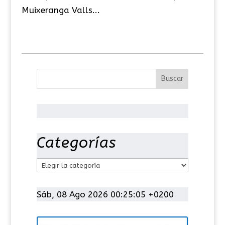
Muixeranga Valls...
Categorías
C
a
t
Sáb, 08 Ago 2026 00:25:06 +0200
e
g