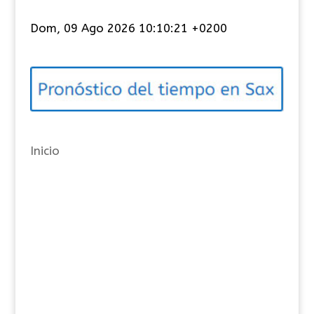
t
Dom, 09 Ago 2026 10:10:21 +0200
e
g
o
r
í
a
Inicio
s