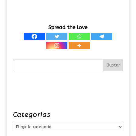
Spread the love
Categorías
C
a