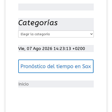
Categorías
C
a
t
Vie, 07 Ago 2026 14:23:14 +0200
e
g
o
r
í
Inicio
a
s