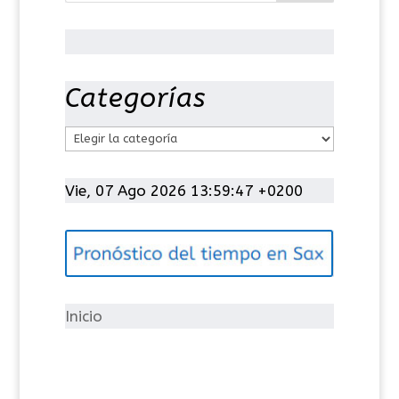
Categorías
C
a
t
Vie, 07 Ago 2026 13:59:47 +0200
e
g
o
r
í
Inicio
a
s