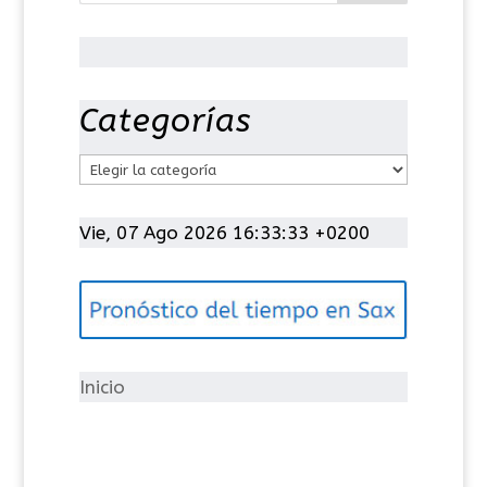
Categorías
C
a
t
Vie, 07 Ago 2026 16:33:34 +0200
e
g
o
r
í
Inicio
a
s