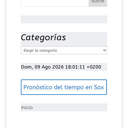
Categorías
C
a
t
Dom, 09 Ago 2026 18:01:12 +0200
e
g
o
r
í
Inicio
a
s