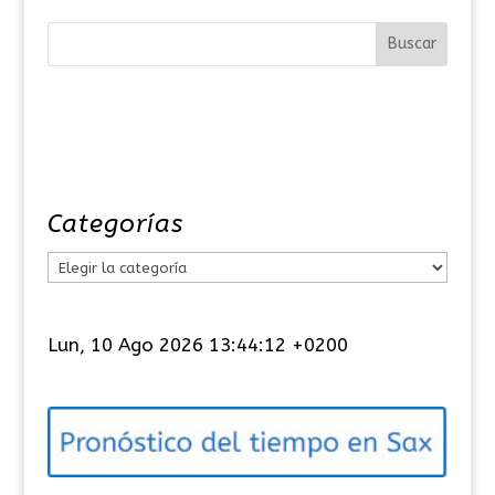
Categorías
C
a
t
Lun, 10 Ago 2026 13:44:13 +0200
e
g
o
r
í