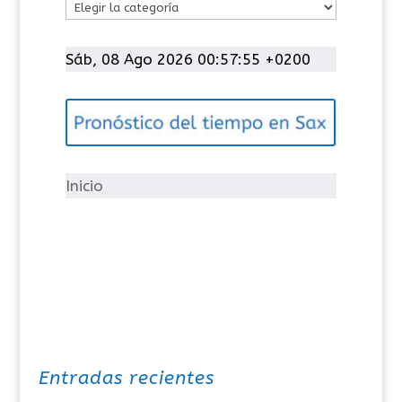
C
a
t
Sáb, 08 Ago 2026 00:57:55 +0200
e
g
o
r
í
Inicio
a
s
Entradas recientes