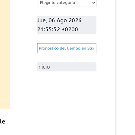
C
a
t
Jue, 06 Ago 2026
e
21:55:53 +0200
g
o
r
í
Inicio
a
s
de