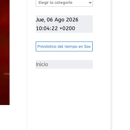
C
a
t
Jue, 06 Ago 2026
e
10:04:23 +0200
g
o
r
í
Inicio
a
s