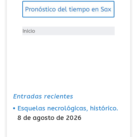
g
o
r
í
Inicio
a
s
Entradas recientes
Esquelas necrológicas, histórico.
8 de agosto de 2026