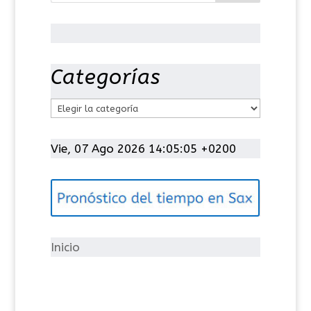
Categorías
C
a
t
Vie, 07 Ago 2026 14:05:05 +0200
e
g
o
r
í
Inicio
a
s