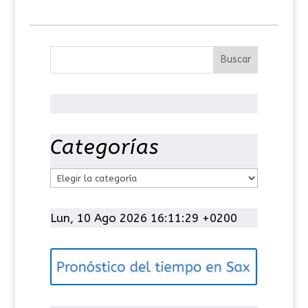
Categorías
C
a
t
Lun, 10 Ago 2026 16:11:30 +0200
e
g
o
r