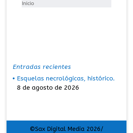
í
Inicio
a
s
Entradas recientes
Esquelas necrológicas, histórico.
8 de agosto de 2026
©Sax Digital Media 2026/