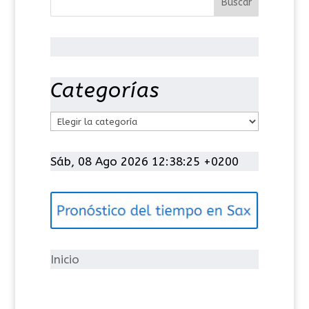
Categorías
C
a
t
Sáb, 08 Ago 2026 12:38:25 +0200
e
g
o
r
í
Inicio
a
s